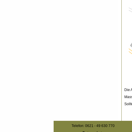
Die 
Mass
Soll
Telefon: 0621 - 49 630 770