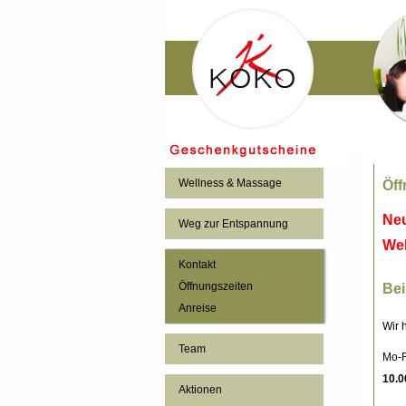
Wellness & Massage
Öff
Neu
Weg zur Entspannung
We
Kontakt
Öffnungszeiten
Bei
Anreise
Wir 
Team
Mo-F
10.0
Aktionen