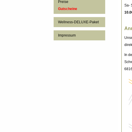
Preise
Sa- 
Gutscheine
10.0
Wellness-DELUXE-Paket
Anr
Impressum
Unse
dire
In de
Schw
681